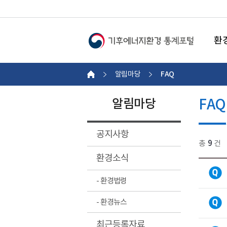
환
FAQ
알림마당
FAQ
알림마당
공지사항
총
9
건
환경소식
- 환경법령
- 환경뉴스
최근등록자료