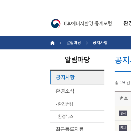
환
공지사항
알림마당
공지
알림마당
공지사항
총
19
건
환경소식
번호
- 환경법령
공지
- 환경뉴스
공지
최근등록자료