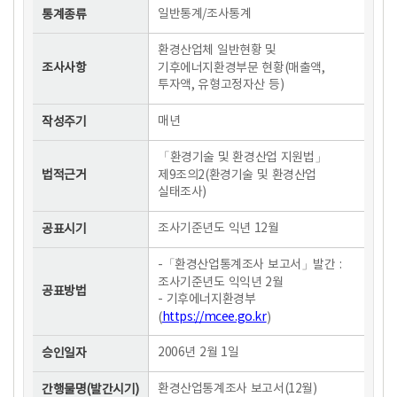
일반통계/조사통계
통계종류
환경산업체 일반현황 및
기후에너지환경부문 현황(매출액,
조사사항
투자액, 유형고정자산 등)
매년
작성주기
「환경기술 및 환경산업 지원법」
제9조의2(환경기술 및 환경산업
법적근거
실태조사)
조사기준년도 익년 12월
공표시기
-「환경산업통계조사 보고서」발간 :
조사기준년도 익익년 2월
공표방법
- 기후에너지환경부
https://mcee.go.kr
(
)
2006년 2월 1일
승인일자
환경산업통계조사 보고서(12월)
간행물명(발간시기)