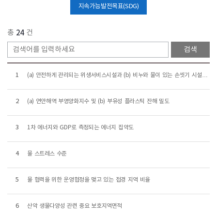
지속가능발전목표(SDG)
총
건
24
1
(a) 안전하게 관리되는 위생서비스시설과 (b) 비누와 물이 있는 손씻기 시설을
이용하는 인구 비율
2
(a) 연안해역 부영양화지수 및 (b) 부유성 플라스틱 잔해 밀도
3
1차 에너지와 GDP로 측정되는 에너지 집약도
4
물 스트레스 수준
5
물 협력을 위한 운영협정을 맺고 있는 접경 지역 비율
6
산악 생물다양성 관련 중요 보호지역면적