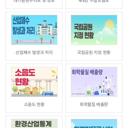
대기환경주의보 및 경보
4대강 수질오염도
산업폐수 발생과 처리
국립공원 지정 현황
소음도 현황
화학물질 배출량