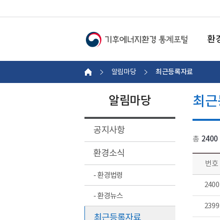
환
최근등록자료
알림마당
최근
알림마당
공지사항
총
2400
환경소식
번호
- 환경법령
2400
- 환경뉴스
2399
최근등록자료