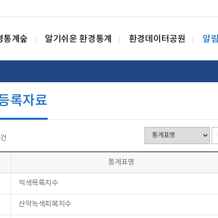
경통계숲
알기쉬운 환경통계
환경데이터공원
알
등록자료
건
통계표명
적색목록지수
산악녹색피복지수