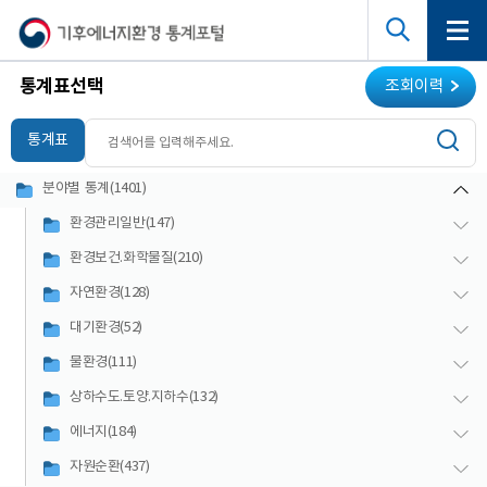
통계표선택
조회이력
통계표
분야별 통계(1401)
환경관리일반(147)
환경보건.화학물질(210)
자연환경(128)
대기환경(52)
물환경(111)
상하수도.토양.지하수(132)
에너지(184)
자원순환(437)