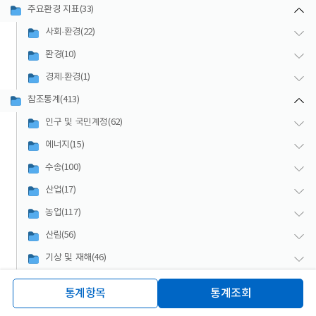
주요환경 지표(33)
사회·환경(22)
환경(10)
경제·환경(1)
참조통계(413)
인구 및 국민계정(62)
에너지(15)
수송(100)
산업(17)
농업(117)
산림(56)
기상 및 재해(46)
유관기관 통계(52)
통계항목
통계조회
기상청(16)