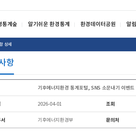
경통계숲
알기쉬운 환경통계
환경데이터공원
알
항 상세
사항
기후에너지환경 통계포털, SNS 소문내기 이벤트 안내(`2
일
조회
2026-04-01
부서
문의처
기후에너지환경부